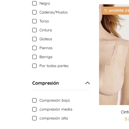
Negro
AHORRA 2
local_offer
Caderas/Muslos
Torso
Cintura
Glúteos
Piernas
Barriga
Por todas partes
Compresión
Compresión baja
compresión media
Cint
compresión alta
$