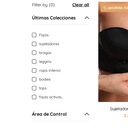
Filter by (0)
Clear all
AHORRA 5
local_offer
Últimas Colecciones
Fajas
sujetadores
bragas
leggins
ropa interior
bodies
tops
fajas activas...
Sujetador
Área de Control
$