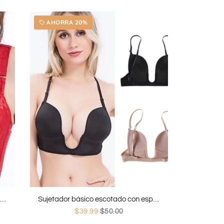
AHORRA 20%
local_offer
Sujetador push up de encaje talla grande
Sujetador básico escotado con espalda baja
$39.99
$50.00