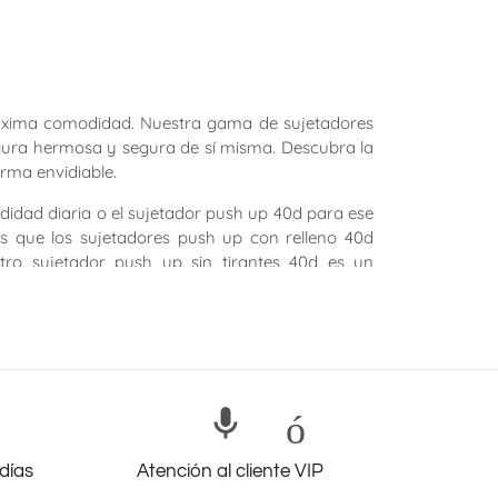
máxima comodidad. Nuestra gama de sujetadores
figura hermosa y segura de sí misma. Descubra la
rma envidiable.
didad diaria o el sujetador push up 40d para ese
s que los sujetadores push up con relleno 40d
stro sujetador push up sin tirantes 40d es un
es, o el sujetador push up con relleno adicional
s push up sin aros 40d brindan un levantamiento
shacer
micrófon
tadas, así como los elegantes sujetadores push
o 40d brinda mayor soporte y elevación mientras
días
Atención al cliente VIP