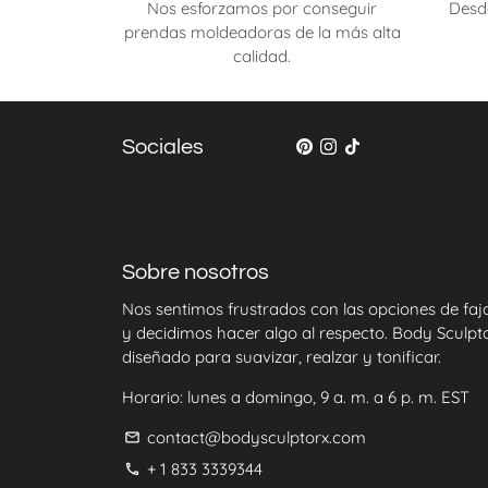
Nos esforzamos por conseguir
Desd
Ya sea que estés buscando un sujetador push u
prendas moldeadoras de la más alta
tiene todo. También hay disponibles sujetador
calidad.
conlleva un sujetador que se ajusta perfectamen
Explore nuestra colección en línea hoy y des
sujetadores push-up sin tirantes 40d y opciones
comodidad y el estilo de nuestra colección de s
Sociales
Sobre nosotros
Nos sentimos frustrados con las opciones de faj
y decidimos hacer algo al respecto. Body Sculpto
diseñado para suavizar, realzar y tonificar.
Horario: lunes a domingo, 9 a. m. a 6 p. m. EST
contact@bodysculptorx.com
email
+ 1 833 3339344
phone