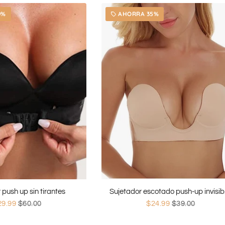
0%
AHORRA 35%
local_offer
 push up sin tirantes
Suje
29.99
$60.00
$24.99
$39.00