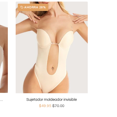
AHORRA 28%
local_offer
tador escotado push-up invisible sin tirantes
Sujetador moldeador invisible
$49.95
$70.00