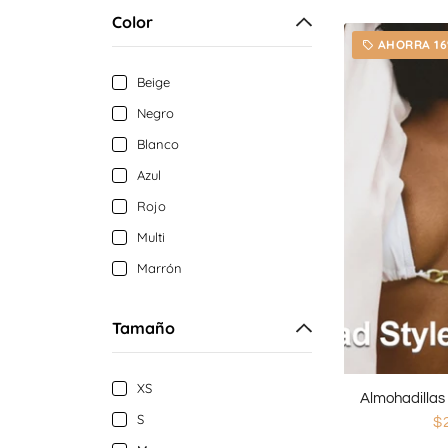
Color
AHORRA 1
local_offer
Beige
Negro
Blanco
Azul
Rojo
Multi
Marrón
Tamaño
XS
S
$