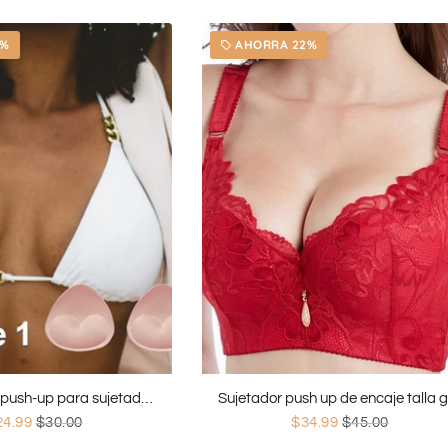
6%
AHORRA 22%
local_offer
Almohadillas push-up para sujetador de bikini
24.99
$30.00
$34.99
$45.00