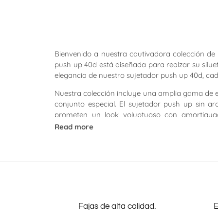
Bienvenido a nuestra cautivadora colección de
push up 40d está diseñada para realzar su silue
elegancia de nuestro sujetador push up 40d, ca
Nuestra colección incluye una amplia gama de es
conjunto especial. El sujetador push up sin a
prometen un look voluptuoso con amortiguació
complemento imprescindible para tu cajón de le
Read more
Explore nuestros innovadores sujetadores push u
40d para un perfil mejorado. Para lograr el eq
suave sin pellizcos de aros.
pulgar
También ofrecemos el clásico sujetador push u
up de encaje 40d para añadir un toque de roman
mantiene una apariencia elegante y suave.
Fajas de alta calidad.
E