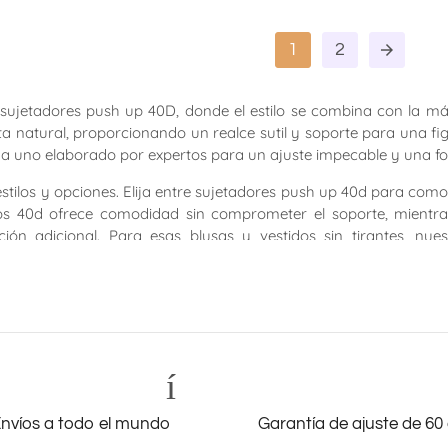
1
2
arrow_forward
 sujetadores push up 40D, donde el estilo se combina con la 
ta natural, proporcionando un realce sutil y soporte para una 
da uno elaborado por expertos para un ajuste impecable y una fo
tilos y opciones. Elija entre sujetadores push up 40d para como
ros 40d ofrece comodidad sin comprometer el soporte, mientra
n adicional. Para esas blusas y vestidos sin tirantes, nue
ncería.
p 40d sin aros para disfrutar de una comodidad sin restriccion
uilibrio perfecto entre estilo y comodidad, nuestros sujetadore
 arriba
envío_local
de
p con escote 40d, perfectamente diseñado para esas blusas esco
ce a tu colección de lencería. El sujetador push up con rellen
nvíos a todo el mundo
Garantía de ajuste de 60 