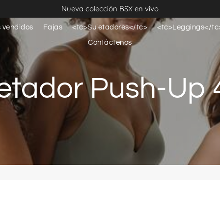
Nueva colección BSX en vivo
 vendidos
Fajas
<tc>Sujetadores</tc>
<tc>Leggings</tc
Contáctenos
etador Push-Up