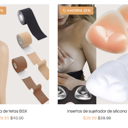
5%
AHORRA 25%
local_offer
a de tetas BSX
Insertos de sujetador de silicona
29.95
$40.00
$29.99
$39.99